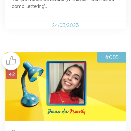
como ‘lettering’,…
24/03/2023
#085
42